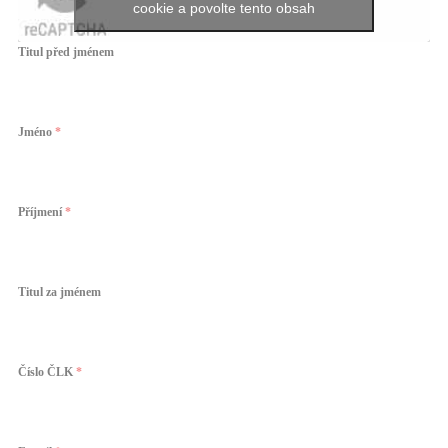
cookie a povolte tento obsah
Titul před jménem
Jméno
*
Příjmení
*
Titul za jménem
Číslo ČLK
*