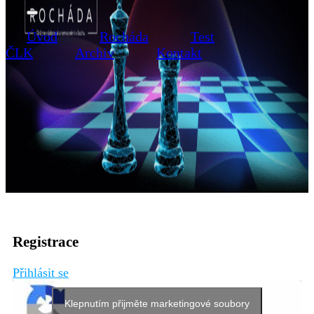
Úvod
Rocháda
Test
ČLK
Archiv
Kontakt
Registrace
Přihlásit se
Klepnutím přijměte marketingové soubory